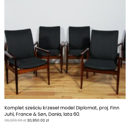
Komplet sześciu krzeseł model Diplomat, proj. Finn
Juhl, France & Søn, Dania, lata 60.
Pierwotna
Aktualna
39,200.00
zł
30,950.00
zł
cena
cena