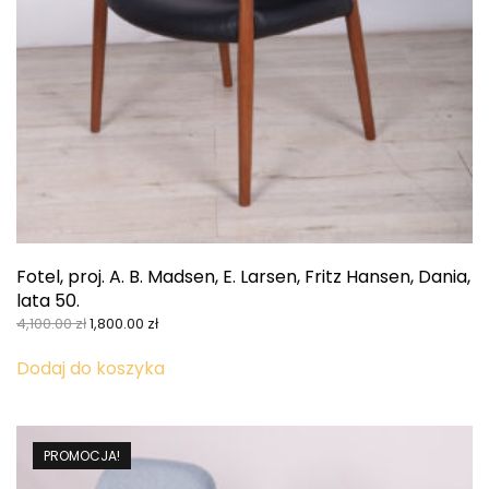
Fotel, proj. A. B. Madsen, E. Larsen, Fritz Hansen, Dania,
lata 50.
Pierwotna
Aktualna
4,100.00
zł
1,800.00
zł
cena
cena
wynosiła:
wynosi:
Dodaj do koszyka
4,100.00 zł.
1,800.00 zł.
PROMOCJA!