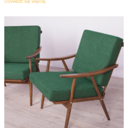
wynosiła:
wynosi:
Dowiedz się więcej
7,700.00 zł.
3,950.00 zł.