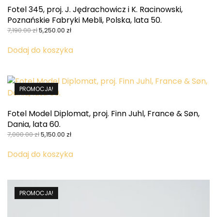
Fotel 345, proj. J. Jędrachowicz i K. Racinowski,
Poznańskie Fabryki Mebli, Polska, lata 50.
Pierwotna
Aktualna
7,190.00
zł
5,250.00
zł
cena
cena
wynosiła:
wynosi:
Dodaj do koszyka
7,190.00 zł.
5,250.00 zł.
PROMOCJA!
Fotel Model Diplomat, proj. Finn Juhl, France & Søn,
Dania, lata 60.
Pierwotna
Aktualna
7,000.00
zł
5,150.00
zł
cena
cena
wynosiła:
wynosi:
Dodaj do koszyka
7,000.00 zł.
5,150.00 zł.
PROMOCJA!