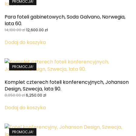
PROMOCJA!
Para foteli gabinetowych, Soda Galvano, Norwegia,
lata 60.
Pierwotna
Aktualna
14,100.00
zł
12,600.00
zł
cena
cena
wynosiła:
wynosi:
Dodaj do koszyka
14,100.00 zł.
12,600.00 zł.
PROMOCJA!
Komplet czterech foteli konferencyjnych, Johanson
Design, Szwecja, lata 90.
Pierwotna
Aktualna
8,050.00
zł
6,250.00
zł
cena
cena
wynosiła:
wynosi:
Dodaj do koszyka
8,050.00 zł.
6,250.00 zł.
PROMOCJA!