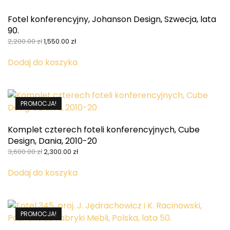
Fotel konferencyjny, Johanson Design, Szwecja, lata
90.
Pierwotna
Aktualna
2,200.00
zł
1,550.00
zł
cena
cena
wynosiła:
wynosi:
Dodaj do koszyka
2,200.00 zł.
1,550.00 zł.
PROMOCJA!
Komplet czterech foteli konferencyjnych, Cube
Design, Dania, 2010-20
Pierwotna
Aktualna
3,600.00
zł
2,300.00
zł
cena
cena
wynosiła:
wynosi:
Dodaj do koszyka
3,600.00 zł.
2,300.00 zł.
PROMOCJA!