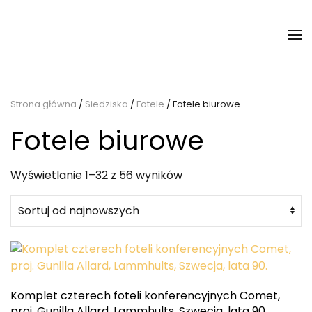
Strona główna
/
Siedziska
/
Fotele
/ Fotele biurowe
Fotele biurowe
Posortowane
Wyświetlanie 1–32 z 56 wyników
według
najnowszych
Komplet czterech foteli konferencyjnych Comet,
proj. Gunilla Allard, Lammhults, Szwecja, lata 90.