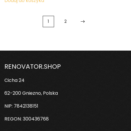
Dodaj do koszyka
1
2
RENOVATOR.SHOP
Cicha 24
62-200 Gniezno, Polska
NIP: 7842138151
REGON: 300436768