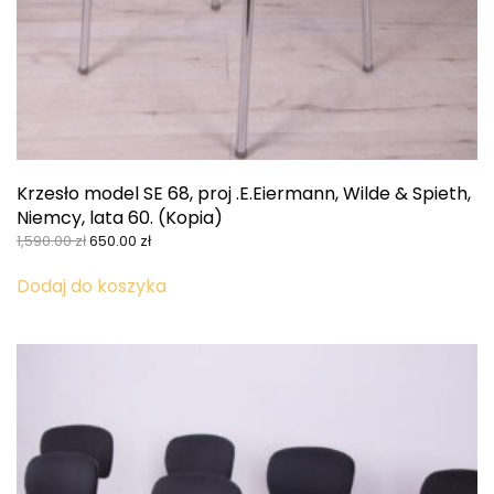
Krzesło model SE 68, proj .E.Eiermann, Wilde & Spieth,
Niemcy, lata 60. (Kopia)
Pierwotna
Aktualna
1,590.00
zł
650.00
zł
cena
cena
wynosiła:
wynosi:
Dodaj do koszyka
1,590.00 zł.
650.00 zł.