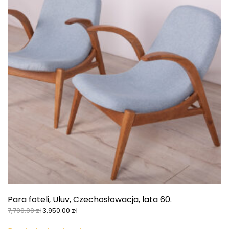
Para foteli, Uluv, Czechosłowacja, lata 60.
Pierwotna
Aktualna
7,700.00
zł
3,950.00
zł
cena
cena