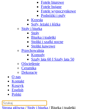
Fotele biurowe
Fotele bujane
Fotele wypoczynkowe
Podnóżki i pufy
Krzesła
Sofy, leżaki i łóżka
Stoły i biurka
Stoły
Biurka i toaletki
Stoliki i szafki nocne
Stoliki kawowe
Przechowalnia
Komody
Szafy lata 60 I Szafy lata 50
Oświetlenie
Ceramika
Dekoracje
O nas
Kontakt
Koszyk
English
Polski
Strona główna
/
Stoły i biurka
/ Biurka i toaletki