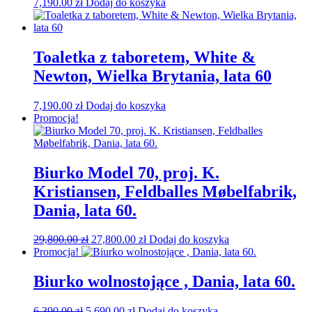
7,190.00
zł
Dodaj do koszyka
Toaletka z taboretem, White &
Newton, Wielka Brytania, lata 60
7,190.00
zł
Dodaj do koszyka
Promocja!
Biurko Model 70, proj. K.
Kristiansen, Feldballes Møbelfabrik,
Dania, lata 60.
Pierwotna
Aktualna
29,800.00
zł
27,800.00
zł
Dodaj do koszyka
cena
cena
Promocja!
wynosiła:
wynosi:
29,800.00 zł.
27,800.00 zł.
Biurko wolnostojące , Dania, lata 60.
Pierwotna
Aktualna
6,390.00
zł
5,690.00
zł
Dodaj do koszyka