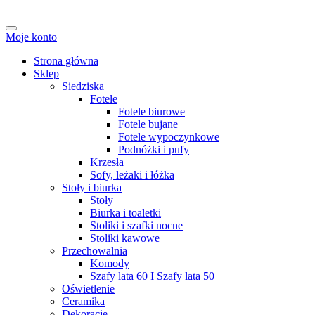
Moje konto
Strona główna
Sklep
Siedziska
Fotele
Fotele biurowe
Fotele bujane
Fotele wypoczynkowe
Podnóżki i pufy
Krzesła
Sofy, leżaki i łóżka
Stoły i biurka
Stoły
Biurka i toaletki
Stoliki i szafki nocne
Stoliki kawowe
Przechowalnia
Komody
Szafy lata 60 I Szafy lata 50
Oświetlenie
Ceramika
Dekoracje