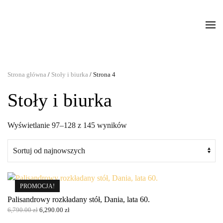
Strona główna
/
Stoły i biurka
/ Strona 4
Stoły i biurka
Posortowane
Wyświetlanie 97–128 z 145 wyników
według
najnowszych
PROMOCJA!
Palisandrowy rozkładany stół, Dania, lata 60.
Pierwotna
Aktualna
6,790.00
zł
6,290.00
zł
cena
cena