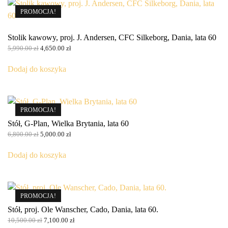
PROMOCJA!
Stolik kawowy, proj. J. Andersen, CFC Silkeborg, Dania, lata 60
Pierwotna
Aktualna
5,990.00
zł
4,650.00
zł
cena
cena
wynosiła:
wynosi:
Dodaj do koszyka
5,990.00 zł.
4,650.00 zł.
PROMOCJA!
Stół, G-Plan, Wielka Brytania, lata 60
Pierwotna
Aktualna
6,800.00
zł
5,000.00
zł
cena
cena
wynosiła:
wynosi:
Dodaj do koszyka
6,800.00 zł.
5,000.00 zł.
PROMOCJA!
Stół, proj. Ole Wanscher, Cado, Dania, lata 60.
Pierwotna
Aktualna
10,500.00
zł
7,100.00
zł