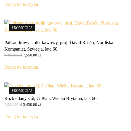
wynosiła:
wynosi:
Dodaj do koszyka
6,790.00 zł.
6,290.00 zł.
PROMOCJA!
Palisandrowy stolik kawowy, proj. David Rosén, Nordiska
Kompaniet, Szwecja, lata 60.
Pierwotna
Aktualna
8,190.00
zł
7,550.00
zł
cena
cena
wynosiła:
wynosi:
Dodaj do koszyka
8,190.00 zł.
7,550.00 zł.
PROMOCJA!
Rozkładany stół, G-Plan, Wielka Brytania, lata 60.
Pierwotna
Aktualna
5,990.00
zł
5,450.00
zł
cena
cena
wynosiła:
wynosi:
Dodaj do koszyka
5,990.00 zł.
5,450.00 zł.