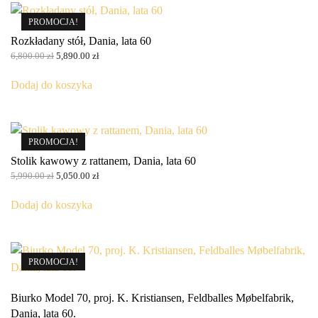
PROMOCJA!
Rozkładany stół, Dania, lata 60
Pierwotna
Aktualna
6,800.00
zł
5,890.00
zł
cena
cena
wynosiła:
wynosi:
Dodaj do koszyka
6,800.00 zł.
5,890.00 zł.
PROMOCJA!
Stolik kawowy z rattanem, Dania, lata 60
Pierwotna
Aktualna
5,990.00
zł
5,050.00
zł
cena
cena
wynosiła:
wynosi:
Dodaj do koszyka
5,990.00 zł.
5,050.00 zł.
PROMOCJA!
Biurko Model 70, proj. K. Kristiansen, Feldballes Møbelfabrik,
Dania, lata 60.