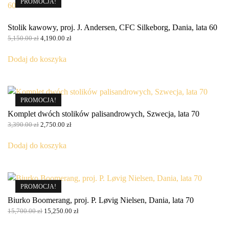
PROMOCJA!
Stolik kawowy, proj. J. Andersen, CFC Silkeborg, Dania, lata 60
Pierwotna
Aktualna
5,150.00
zł
4,190.00
zł
cena
cena
wynosiła:
wynosi:
Dodaj do koszyka
5,150.00 zł.
4,190.00 zł.
PROMOCJA!
Komplet dwóch stolików palisandrowych, Szwecja, lata 70
Pierwotna
Aktualna
3,390.00
zł
2,750.00
zł
cena
cena
wynosiła:
wynosi:
Dodaj do koszyka
3,390.00 zł.
2,750.00 zł.
PROMOCJA!
Biurko Boomerang, proj. P. Løvig Nielsen, Dania, lata 70
Pierwotna
Aktualna
15,700.00
zł
15,250.00
zł
cena
cena