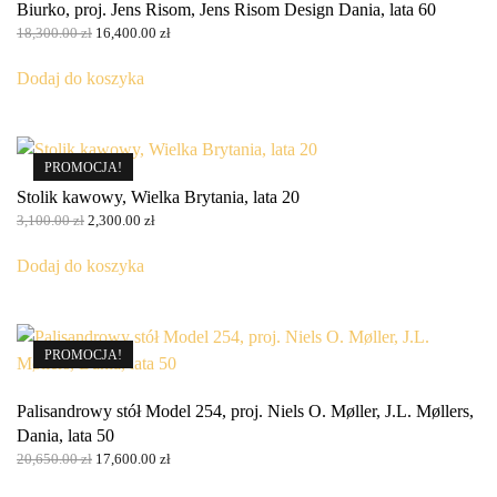
Biurko, proj. Jens Risom, Jens Risom Design Dania, lata 60
Pierwotna
Aktualna
18,300.00
zł
16,400.00
zł
cena
cena
wynosiła:
wynosi:
Dodaj do koszyka
18,300.00 zł.
16,400.00 zł.
PROMOCJA!
Stolik kawowy, Wielka Brytania, lata 20
Pierwotna
Aktualna
3,100.00
zł
2,300.00
zł
cena
cena
wynosiła:
wynosi:
Dodaj do koszyka
3,100.00 zł.
2,300.00 zł.
PROMOCJA!
Palisandrowy stół Model 254, proj. Niels O. Møller, J.L. Møllers,
Dania, lata 50
Pierwotna
Aktualna
20,650.00
zł
17,600.00
zł
cena
cena