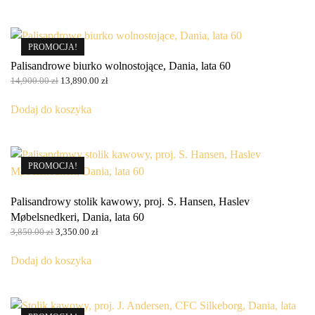
8,490.00 zł.
7,550.00 zł.
PROMOCJA!
Palisandrowe biurko wolnostojące, Dania, lata 60
Pierwotna
Aktualna
14,900.00
zł
13,890.00
zł
cena
cena
wynosiła:
wynosi:
Dodaj do koszyka
14,900.00 zł.
13,890.00 zł.
PROMOCJA!
Palisandrowy stolik kawowy, proj. S. Hansen, Haslev
Møbelsnedkeri, Dania, lata 60
Pierwotna
Aktualna
3,850.00
zł
3,350.00
zł
cena
cena
wynosiła:
wynosi:
Dodaj do koszyka
3,850.00 zł.
3,350.00 zł.