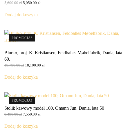
Pierwotna
Aktualna
5,600.00
zł
5,050.00
zł
cena
cena
wynosiła:
wynosi:
Dodaj do koszyka
5,600.00 zł.
5,050.00 zł.
PROMOCJA!
Biurko, proj. K. Kristiansen, Feldballes Møbelfabrik, Dania, lata
60.
Pierwotna
Aktualna
19,790.00
zł
18,100.00
zł
cena
cena
wynosiła:
wynosi:
Dodaj do koszyka
19,790.00 zł.
18,100.00 zł.
PROMOCJA!
Stolik kawowy model 100, Omann Jun, Dania, lata 50
Pierwotna
Aktualna
8,490.00
zł
7,550.00
zł
cena
cena
wynosiła:
wynosi:
Dodaj do koszyka