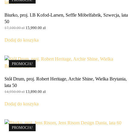
Biurko, proj. I.B Kofod-Larsen, Seffle Möbelfabrik, Szwecja, lata
50
Pierwotna
Aktualna
17,100.00
zł
15,990.00
zł
cena
cena
wynosiła:
wynosi:
Dodaj do koszyka
17,100.00 zł.
15,990.00 zł.
PROMOCJA!
Stół Drum, proj. Robert Heritage, Archie Shine, Wielka Brytania,
lata 50
Pierwotna
Aktualna
14,950.00
zł
13,890.00
zł
cena
cena
wynosiła:
wynosi:
Dodaj do koszyka
14,950.00 zł.
13,890.00 zł.
PROMOCJA!