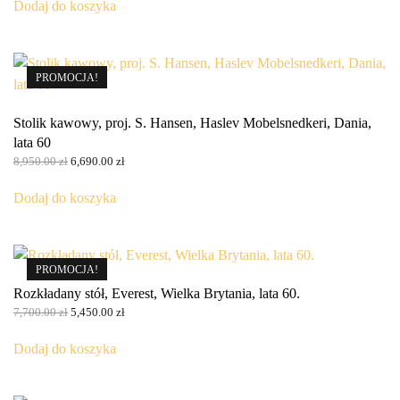
wynosiła:
wynosi:
Dodaj do koszyka
20,650.00 zł.
17,600.00 zł.
PROMOCJA!
Stolik kawowy, proj. S. Hansen, Haslev Mobelsnedkeri, Dania,
lata 60
Pierwotna
Aktualna
8,950.00
zł
6,690.00
zł
cena
cena
wynosiła:
wynosi:
Dodaj do koszyka
8,950.00 zł.
6,690.00 zł.
PROMOCJA!
Rozkładany stół, Everest, Wielka Brytania, lata 60.
Pierwotna
Aktualna
7,700.00
zł
5,450.00
zł
cena
cena
wynosiła:
wynosi:
Dodaj do koszyka
7,700.00 zł.
5,450.00 zł.