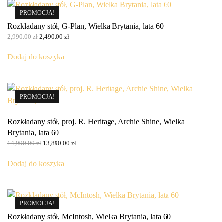
PROMOCJA!
Rozkładany stół, G-Plan, Wielka Brytania, lata 60
Pierwotna
Aktualna
2,990.00
zł
2,490.00
zł
cena
cena
wynosiła:
wynosi:
Dodaj do koszyka
2,990.00 zł.
2,490.00 zł.
PROMOCJA!
Rozkładany stół, proj. R. Heritage, Archie Shine, Wielka
Brytania, lata 60
Pierwotna
Aktualna
14,990.00
zł
13,890.00
zł
cena
cena
wynosiła:
wynosi:
Dodaj do koszyka
14,990.00 zł.
13,890.00 zł.
PROMOCJA!
Rozkładany stół, McIntosh, Wielka Brytania, lata 60