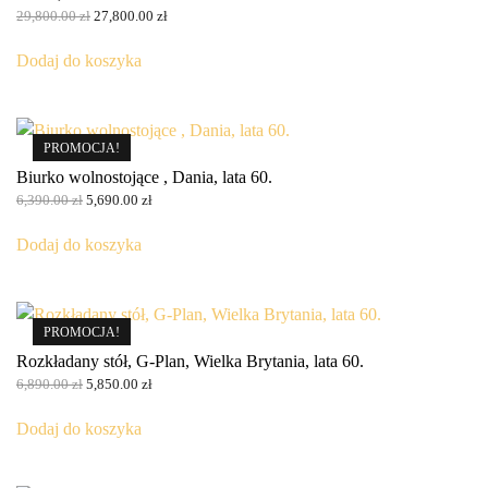
Pierwotna
Aktualna
29,800.00
zł
27,800.00
zł
cena
cena
wynosiła:
wynosi:
Dodaj do koszyka
29,800.00 zł.
27,800.00 zł.
PROMOCJA!
Biurko wolnostojące , Dania, lata 60.
Pierwotna
Aktualna
6,390.00
zł
5,690.00
zł
cena
cena
wynosiła:
wynosi:
Dodaj do koszyka
6,390.00 zł.
5,690.00 zł.
PROMOCJA!
Rozkładany stół, G-Plan, Wielka Brytania, lata 60.
Pierwotna
Aktualna
6,890.00
zł
5,850.00
zł
cena
cena
wynosiła:
wynosi:
Dodaj do koszyka
6,890.00 zł.
5,850.00 zł.