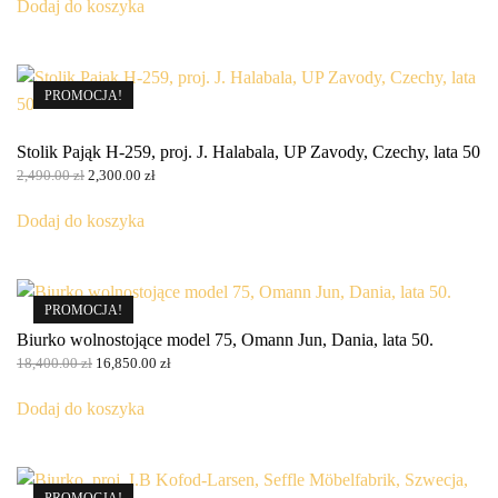
wynosiła:
wynosi:
Dodaj do koszyka
15,700.00 zł.
15,250.00 zł.
PROMOCJA!
Stolik Pająk H-259, proj. J. Halabala, UP Zavody, Czechy, lata 50
Pierwotna
Aktualna
2,490.00
zł
2,300.00
zł
cena
cena
wynosiła:
wynosi:
Dodaj do koszyka
2,490.00 zł.
2,300.00 zł.
PROMOCJA!
Biurko wolnostojące model 75, Omann Jun, Dania, lata 50.
Pierwotna
Aktualna
18,400.00
zł
16,850.00
zł
cena
cena
wynosiła:
wynosi:
Dodaj do koszyka
18,400.00 zł.
16,850.00 zł.
PROMOCJA!