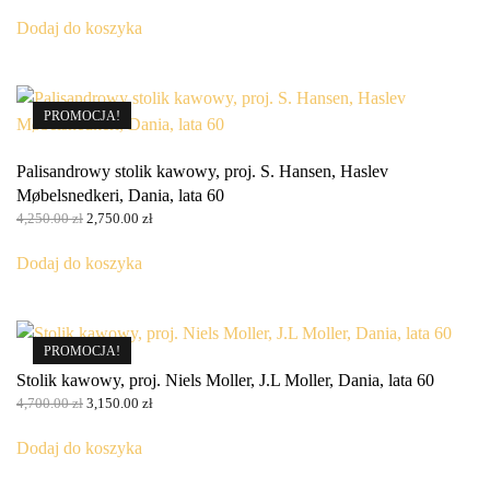
cena
cena
wynosiła:
wynosi:
Dodaj do koszyka
10,500.00 zł.
7,100.00 zł.
PROMOCJA!
Palisandrowy stolik kawowy, proj. S. Hansen, Haslev
Møbelsnedkeri, Dania, lata 60
Pierwotna
Aktualna
4,250.00
zł
2,750.00
zł
cena
cena
wynosiła:
wynosi:
Dodaj do koszyka
4,250.00 zł.
2,750.00 zł.
PROMOCJA!
Stolik kawowy, proj. Niels Moller, J.L Moller, Dania, lata 60
Pierwotna
Aktualna
4,700.00
zł
3,150.00
zł
cena
cena
wynosiła:
wynosi:
Dodaj do koszyka
4,700.00 zł.
3,150.00 zł.