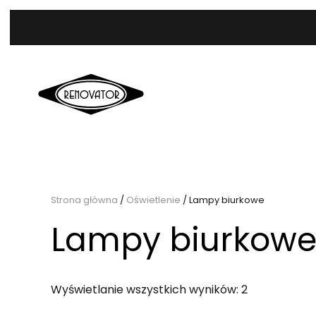
Strona główna
/
Oświetlenie
/ Lampy biurkowe
Lampy biurkow
Posortowan
Wyświetlanie wszystkich wyników: 2
według
najnowszyc