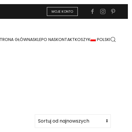
MOJE KONTO
STRONA GŁÓWNA
SKLEP
O NAS
KONTAKT
KOSZYK
POLSKI