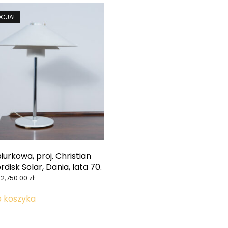
CJA!
urkowa, proj. Christian
rdisk Solar, Dania, lata 70.
Pierwotna
Aktualna
2,750.00
zł
cena
cena
wynosiła:
wynosi:
o koszyka
4,190.00 zł.
2,750.00 zł.