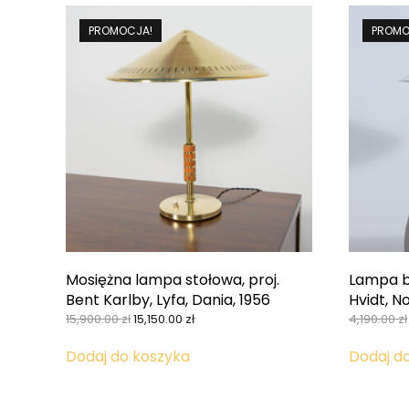
PROMOCJA!
PROMO
Mosiężna lampa stołowa, proj.
Lampa bi
Bent Karlby, Lyfa, Dania, 1956
Hvidt, No
Pierwotna
Aktualna
15,900.00
zł
15,150.00
zł
4,190.00
zł
cena
cena
wynosiła:
wynosi:
Dodaj do koszyka
Dodaj d
15,900.00 zł.
15,150.00 zł.