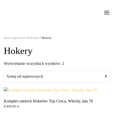
Strona główna
/
Siedziska
/ Hokery
Hokery
Posortowane
Wyświetlanie wszystkich wyników: 2
według
najnowszych
Komplet czterech Hokerów Typ Cesca, Włochy, lata 70
8,400.00
zł