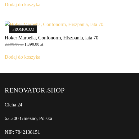
Dodaj do koszyka
PROMOCJA!
Hoker Marbella, Confonorm, Hiszpania, lata 70.
Pierwotna
Aktualna
2,100.00
zł
1,890.00
zł
cena
cena
wynosiła:
wynosi:
Dodaj do koszyka
2,100.00 zł.
1,890.00 zł.
RENOVATOR.SHOP
Cicha 24
62-200 Gniezno, Polska
NIP: 7842138151