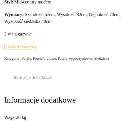
Styl:
Mid-century modern
Wymiary:
Szerokość 67cm, Wysokość 82cm, Głębokość 70cm,
Wysokość siedziska 40cm
2 w magazynie
ilość
Dodaj do koszyka
Fotel
Kategorie:
Fotele
,
Fotele biurowe
,
Fotele wypoczynkowe
,
Siedziska
Model
53,
proj.
Informacje dodatkowe
J.
Smidek,
Czechosłowacja,
Informacje dodatkowe
TON,
lata
60.
Waga
20 kg