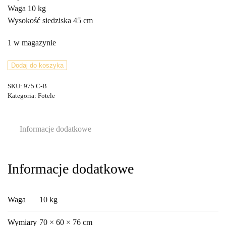
Waga 10 kg
Wysokość siedziska 45 cm
1 w magazynie
ilość
Dodaj do koszyka
Fotel,
SKU:
975 C-B
TON,
Kategoria:
Fotele
Czechosłowacja,
lata
60.
Informacje dodatkowe
Informacje dodatkowe
Waga
10 kg
Wymiary
70 × 60 × 76 cm