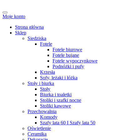
Moje konto
Strona główna
Sklep
Siedziska
Fotele
Fotele biurowe
Fotele bujane
Fotele wypoczynkowe
Podnóżki i pufy
Krzesła
Sofy, leżaki i łóżka
Stoły i biurka
Stoły
Biurka i toaletki
Stoliki i szafki nocne
Stoliki kawowe
Przechowalnia
Komody
Szafy lata 60 I Szafy lata 50
Oświetlenie
Ceramika
Dekoracje