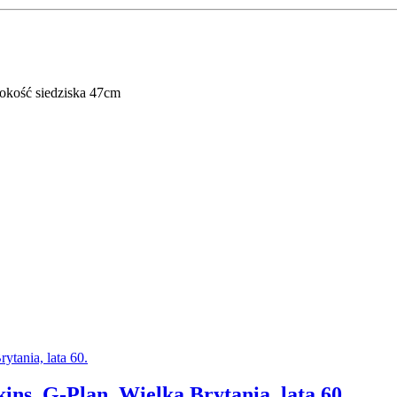
kość siedziska 47cm
kins, G-Plan, Wielka Brytania, lata 60.