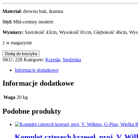
Materiał:
drewno buk, tkanina
Styl:
Mid-century modern
Wymiary:
Szerokość 43cm, Wysokość 81cm, Głębokość 46cm, Wyso
1 w magazynie
ilość
Dodaj do koszyka
Komplet
SKU:
228
Kategorie:
Krzesła
,
Siedziska
czterech
krzeseł,
Informacje dodatkowe
Tatra
Nabytok,
Informacje dodatkowe
Czechosłowacja,
lata
Waga
20 kg
60.
Podobne produkty
Komplet czterech krzeseł, proj. V. Wil