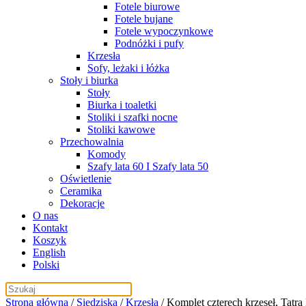
Fotele biurowe
Fotele bujane
Fotele wypoczynkowe
Podnóżki i pufy
Krzesła
Sofy, leżaki i łóżka
Stoły i biurka
Stoły
Biurka i toaletki
Stoliki i szafki nocne
Stoliki kawowe
Przechowalnia
Komody
Szafy lata 60 I Szafy lata 50
Oświetlenie
Ceramika
Dekoracje
O nas
Kontakt
Koszyk
English
Polski
Strona główna
/
Siedziska
/
Krzesła
/ Komplet czterech krzeseł, Tatra