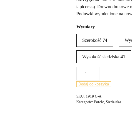
tapicerską. Drewno bukowe o
Poduszki wymienione na nowe 
Wymiary
Szerokość
74
Wy
Wysokość siedziska
41
ilość
Para
foteli
Dodaj do koszyka
300-
SKU:
1919 C-A
139,
Kategorie:
Fotele
,
Siedziska
Swarzędzka
Fabryka
Mebli,
Polska,