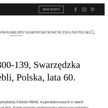
MOJE KONTO
ŁÓWNA
SKLEP
O NAS
KONTAKT
KOSZYK
ENGLISH
POLSKI
 300-139, Swarzędzka
li, Polska, lata 60.
Swarzędzkiej Fabryki Mebli, wyprodukowanych w latach
j linii. Fotele przeszły profesjonalną renowację stolarsko-