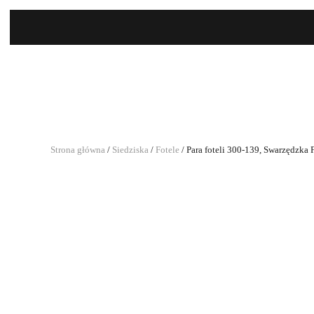
Strona główna
/
Siedziska
/
Fotele
/ Para foteli 300-139, Swarzędzka F