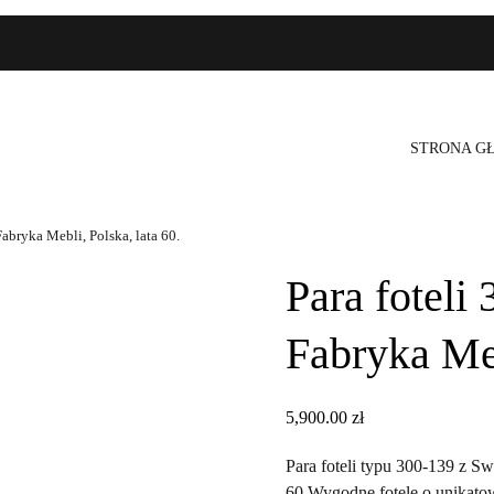
STRONA G
abryka Mebli, Polska, lata 60.
Para foteli
Fabryka Meb
5,900.00
zł
Para foteli typu 300-139 z 
60.Wygodne fotele o unikatowe