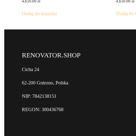
4,650.00
zł
4,650.00
zł
Dodaj do koszyka
Dodaj do 
RENOVATOR.SHOP
Cicha 24
62-200 Gniezno, Polska
NIP: 7842138151
REGON: 300436768