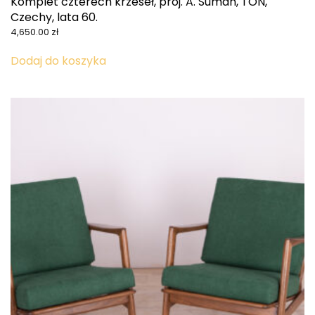
Komplet czterech krzeseł, proj. A. Suman, TON,
Czechy, lata 60.
4,650.00
zł
Dodaj do koszyka