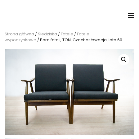
Strona główna
/
Siedziska
/
Fotele
/
Fotele
wypoczynkowe
/ Para foteli, TON, Czechosłowacja, lata 60.