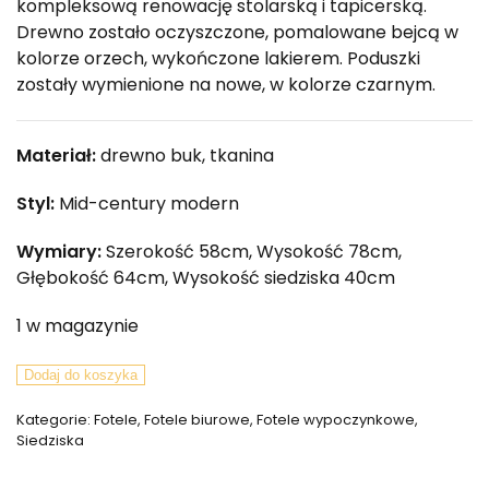
kompleksową renowację stolarską i tapicerską.
Drewno zostało oczyszczone, pomalowane bejcą w
kolorze orzech, wykończone lakierem. Poduszki
zostały wymienione na nowe, w kolorze czarnym.
Materiał:
drewno buk, tkanina
Styl:
Mid-century modern
Wymiary:
Szerokość 58cm, Wysokość 78cm,
Głębokość 64cm, Wysokość siedziska 40cm
1 w magazynie
ilość
Dodaj do koszyka
Para
Kategorie:
Fotele
,
Fotele biurowe
,
Fotele wypoczynkowe
,
foteli,
Siedziska
TON,
Czechosłowacja,