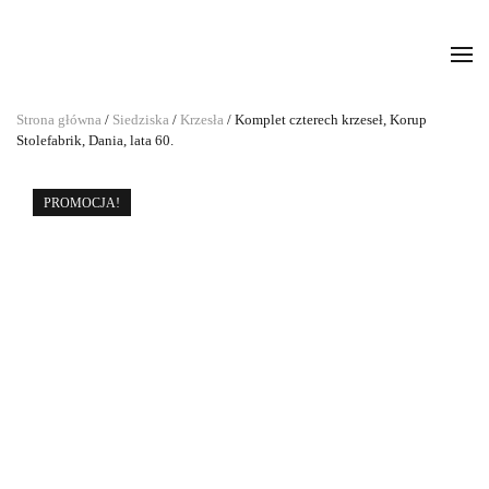
Strona główna
/
Siedziska
/
Krzesła
/ Komplet czterech krzeseł, Korup
Stolefabrik, Dania, lata 60.
PROMOCJA!