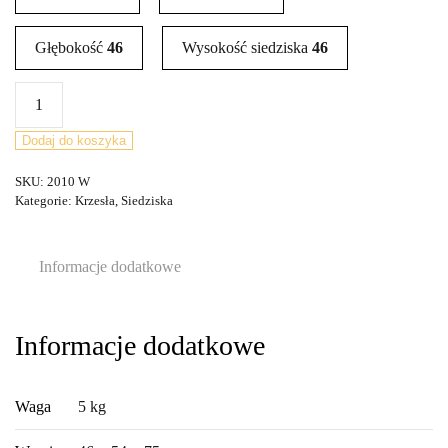
Głębokość
46
Wysokość siedziska
46
ilość
Komplet
czterech
Dodaj do koszyka
krzeseł,
SKU:
2010 W
Korup
Kategorie:
Krzesła
,
Siedziska
Stolefabrik,
Dania,
lata
Informacje dodatkowe
60.
Informacje dodatkowe
Waga
5 kg