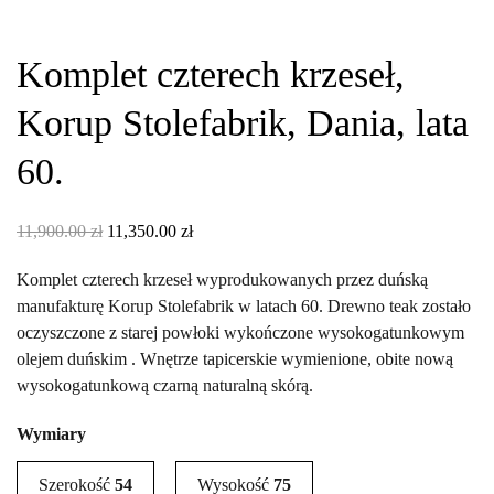
Komplet czterech krzeseł,
Korup Stolefabrik, Dania, lata
60.
Pierwotna
Aktualna
11,900.00
zł
11,350.00
zł
cena
cena
Komplet czterech krzeseł wyprodukowanych przez duńską
wynosiła:
wynosi:
manufakturę Korup Stolefabrik w latach 60. Drewno teak zostało
11,900.00 zł.
11,350.00 zł.
oczyszczone z starej powłoki wykończone wysokogatunkowym
olejem duńskim . Wnętrze tapicerskie wymienione, obite nową
wysokogatunkową czarną naturalną skórą.
Wymiary
Szerokość
54
Wysokość
75