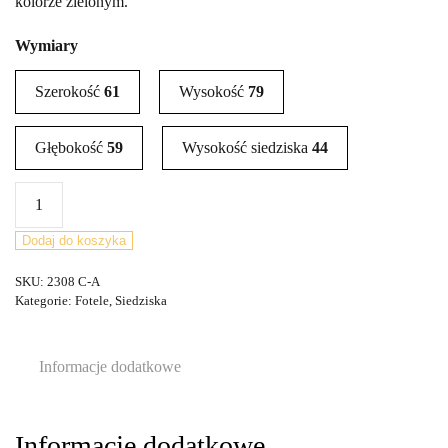
kolorze zielonym.
Wymiary
Szerokość
61
Wysokość
79
Głębokość
59
Wysokość siedziska
44
ilość
Para
foteli,
Dodaj do koszyka
TON,
SKU:
2308 C-A
Czechosłowacja,
Kategorie:
Fotele
,
Siedziska
lata
60.
Informacje dodatkowe
Informacje dodatkowe