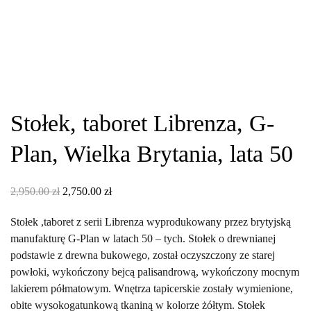
Stołek, taboret Librenza, G-
Plan, Wielka Brytania, lata 50
Pierwotna
Aktualna
2,950.00
zł
2,750.00
zł
cena
cena
Stołek ,taboret z serii Librenza wyprodukowany przez brytyjską
wynosiła:
wynosi:
manufakturę G-Plan w latach 50 – tych. Stołek o drewnianej
2,950.00 zł.
2,750.00 zł.
podstawie z drewna bukowego, został oczyszczony ze starej
powłoki, wykończony bejcą palisandrową, wykończony mocnym
lakierem półmatowym. Wnętrza tapicerskie zostały wymienione,
obite wysokogatunkową tkaniną w kolorze żółtym. Stołek