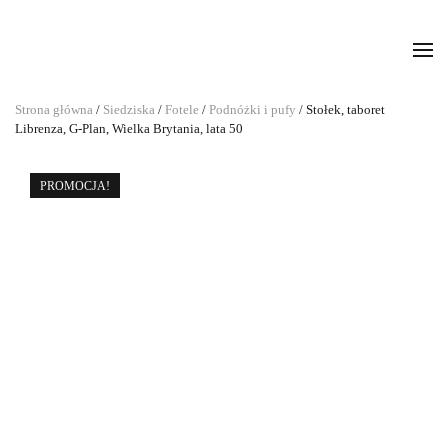
Strona główna
/
Siedziska
/
Fotele
/
Podnóżki i pufy
/ Stołek, taboret
Librenza, G-Plan, Wielka Brytania, lata 50
PROMOCJA!