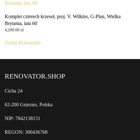
Komplet czterech krzeseł, proj. V. Wilkins, G-Plan, Wielka
Brytania, lata 60
4,290.00
zł
Dodaj do koszyka
RENOVATOR.SHOP
Cicha 24
62-200 Gniezno, Polska
NIP: 7842138151
REGON: 300436768