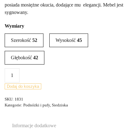
posiada mosiężne okucia, dodające mu elegancji. Mebel jest
sygnowany.
Wymiary
Szerokość
52
Wysokość
45
Głębokość
42
ilość
Stołek,
taboret
Dodaj do koszyka
Librenza,
SKU:
1831
G-
Kategorie:
Podnóżki i pufy
,
Siedziska
Plan,
Wielka
Brytania,
Informacje dodatkowe
lata
50